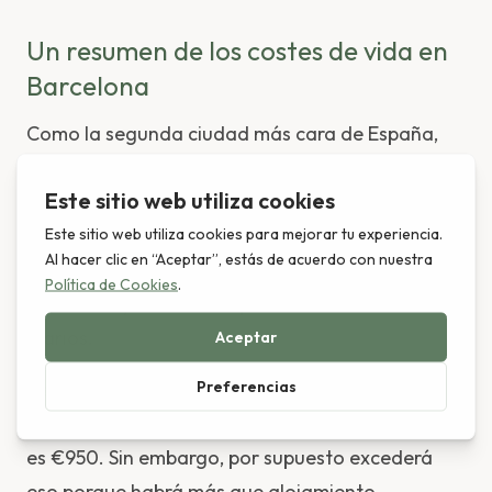
Un resumen de los costes de vida en
Barcelona
Como la segunda ciudad más cara de España,
Barcelona no es el lugar más económico para
vivir. Sin embargo, en comparación con otras
capitales europeas (¡por no mencionar las
ciudades de EE.UU.!) Barcelona es un lugar con
precios muy razonables para los costes de vida
diarios.
Así que con los 3 costes básicos, el coste
promedio de una persona viviendo en Barcelona
es €950. Sin embargo, por supuesto excederá
eso porque habrá más que alojamiento,